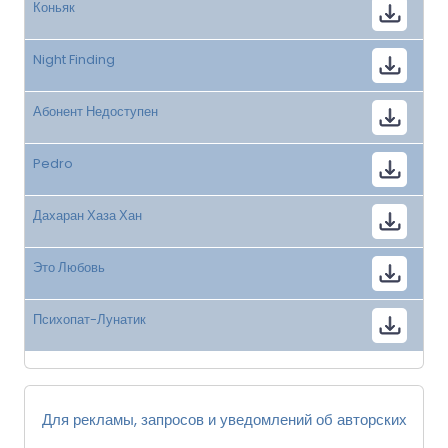
Коньяк
Night Finding
Абонент Недоступен
Pedro
Дахаран Хаза Хан
Это Любовь
Психопат-Лунатик
Для рекламы, запросов и уведомлений об авторских