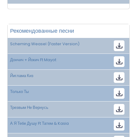
Рекомендованные песни
Scheming Weasel (Faster Version)
Дончич + Йокич Ft Mayot
Йиглама Киз
Только Ты
Трезвым Не Вернусь
А Я Тебе Душу Ft Татем & Kasia