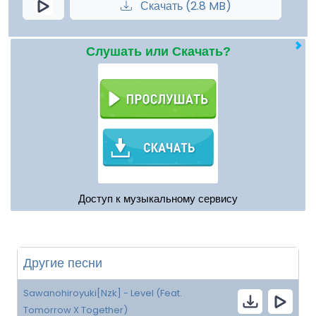
Скачать (2.8 MB)
Слушать или Скачать?
Доступ к музыкальному сервису
Другие песни
Sawanohiroyuki[Nzk] - Level (Feat.
Tomorrow X Together)